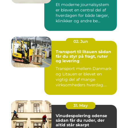
sundheden
Et moderne journalsystem
er blevet en central del af
hverdagen for både læger,
klinikker og andre be...
02. Jun
Transport til litauen sådan
får du styr på fragt, ruter
og levering
Transport mellem Danmark
og Litauen er blevet en
vigtig del af mange
virksomheders hverdag.
Både ind...
31. May
Vinudespolering odense
sådan får du ruder, der
altid står skarpt