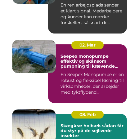
for pengene
En ren arbejdsplads sender
et klart signal. Medarbejdere
og kunder kan mærke
forskellen, så snart de...
02. Mar
Seepex monopumpe
effektiv og skånsom
pumpning til krævende
opgaver
En Seepex Monopumpe er en
robust og fleksibel løsning til
virksomheder, der arbejder
med tyktflydend...
08. Feb
Skægkræ holbæk sådan får
du styr på de sejlivede
insekter