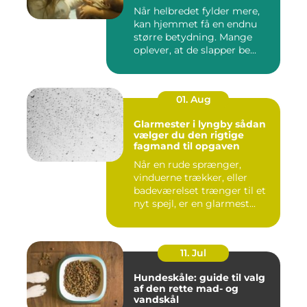
Når helbredet fylder mere,
kan hjemmet få en endnu
større betydning. Mange
oplever, at de slapper be...
01. Aug
Glarmester i lyngby sådan
vælger du den rigtige
fagmand til opgaven
Når en rude sprænger,
vinduerne trækker, eller
badeværelset trænger til et
nyt spejl, er en glarmest...
11. Jul
Hundeskåle: guide til valg
af den rette mad- og
vandskål