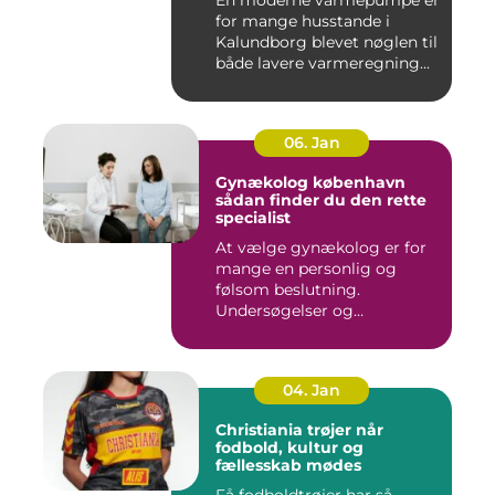
for mange husstande i
Kalundborg blevet nøglen til
både lavere varmeregning...
06. Jan
Gynækolog københavn
sådan finder du den rette
specialist
At vælge gynækolog er for
mange en personlig og
følsom beslutning.
Undersøgelser og
behandlinger for...
04. Jan
Christiania trøjer når
fodbold, kultur og
fællesskab mødes
Få fodboldtrøjer har så