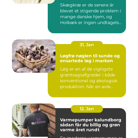
Skægkræ er de senere år
blevet et stigende problem i
mange danske hjem, og
Holbæk er ingen undtagels...
31. Jan
Løgfrø nøglen til sunde og
ensartede løg i marken
Løg er en af de vigtigste
grøntsagsafgrøder i både
konventionel og økologisk
produktion. Når en avle...
12. Jan
Varmepumper kalundborg
sådan får du billig og grøn
varme året rundt
En moderne varmepumpe er