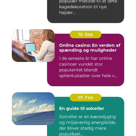
populær metode til at løfte
kagedekoration til nye
højder...
10. Sep
Online casino: En verden af
spænding og muligheder
I de seneste år har online
casinoer vundet stor
popularitet blandt
spilentusiaster over hele v...
07. Feb
En guide til solceller
Solceller er en bæredygtig
og miljøvenlig energikilde,
der bliver stadig mere
popul&ael...