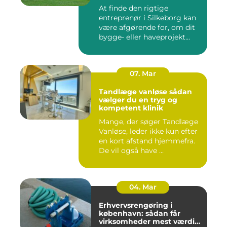
At finde den rigtige
entreprenør i Silkeborg kan
være afgørende for, om dit
bygge- eller haveprojekt...
07. Mar
Tandlæge vanløse sådan
vælger du en tryg og
kompetent klinik
Mange, der søger Tandlæge
Vanløse, leder ikke kun efter
en kort afstand hjemmefra.
De vil også have ...
04. Mar
Erhvervsrengøring i
københavn: sådan får
virksomheder mest værdi