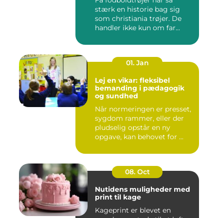
stærk en historie bag sig
som christiania trøjer. De
handler ikke kun om far...
01. Jan
Lej en vikar: fleksibel
bemanding i pædagogik
og sundhed
Når normeringen er presset,
sygdom rammer, eller der
pludselig opstår en ny
opgave, kan behovet for ...
08. Oct
Nutidens muligheder med
print til kage
Kageprint er blevet en