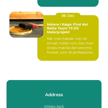
09. Dec
Malere i Køge: Find det
Rette Team Til Dit
Malerprojekt
Når man træder ind i et
smukt malet rum, kan man
straks mærke den enorme
forskel, som et professione...
Address