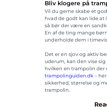
Bliv klogere på tram
Vil du gerne skabe et god
hvad de godt kan lide at l
så bør der være en sandka
En af de ting mange børn
underholde dem i timevis,
Det er en sjov og aktiv be
uderum, kan den vise sig a
hvilken en trampolin der er
trampolinguiden.dk
– her
sikkerhed, størrelse og m
trampolin.
Rea