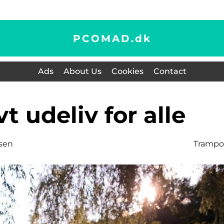
PCOMAD.
dk
Ads
About Us
Cookies
Contact
ivt udeliv for alle
sen
Trampo