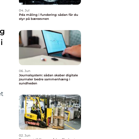
04. Jul
Pda måling i fundering: sådan får du
styr på bæreevnen
og
i
06. Jun
Journalsystem: sådan skaber digitale
journaler bedre sammenhæng i
sundheden
et
02. Jun