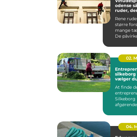
Vinudesp
odense sådan får du
ruder, der
skarpt
Rene rude
større for
mange tæn
De påvirke
meget lys 
hvo...
02. 
Entrepre
silkeborg sådan
vælger du
til dit pro
At finde d
entreprenø
Silkeborg
afgørende 
bygge- ell
haveprojek
04. 