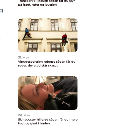
Transport til litauen sådan får du styr
på fragt, ruter og levering
ig
.
31. May
Vinudespolering odense sådan får du
ruder, der altid står skarpt
06. May
Skinbooster hillerød sådan får du mere
fugt og glød i huden