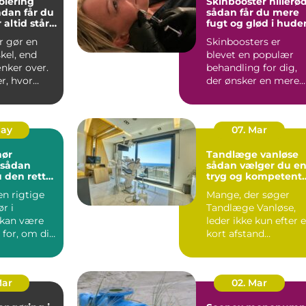
olering
Skinbooster hillerø
sådan får du mere
 altid står
fugt og glød i hude
r gør en
Skinboosters er
skel, end
blevet en populær
ker over.
behandling for dig,
r, hvor
der ønsker en mere
du får ind,
fugtmættet, glat og
spændst...
May
07. Mar
nør
Tandlæge vanløse
sådan vælger du e
 den rette
tryg og kompetent
jekt
klinik
en rigtige
Mange, der søger
r i
Tandlæge Vanløse,
 kan være
leder ikke kun efter 
for, om dit
kort afstand
er
hjemmefra. De vil
t...
også have ...
Mar
02. Mar