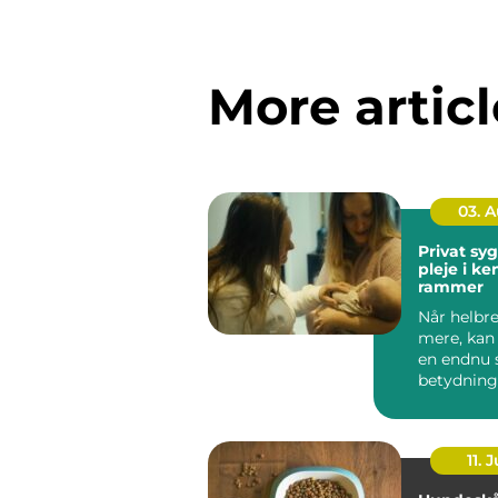
More articl
03. 
Privat sygep
pleje i k
rammer
Når helbre
mere, kan
en endnu 
betydning
oplever, a
be...
11. J