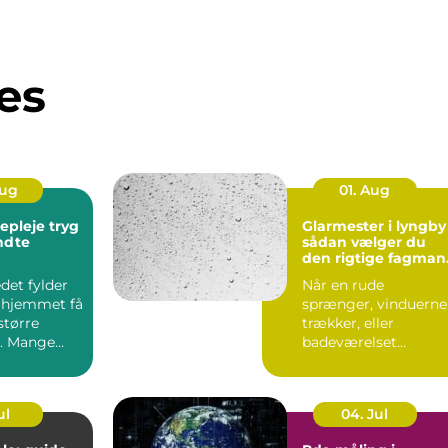
es
Aug
01. Aug
leje tryg
Glarmester i lyngby
endte
sådan vælger du
den rigtige fagman
til opgaven
det fylder
Når en rude
 hjemmet få
sprænger, vinduerne
større
trækker, eller
. Mange
badeværelset
t de slapper
trænger til et nyt
spejl, er en glarmest..
ul
04. Jul