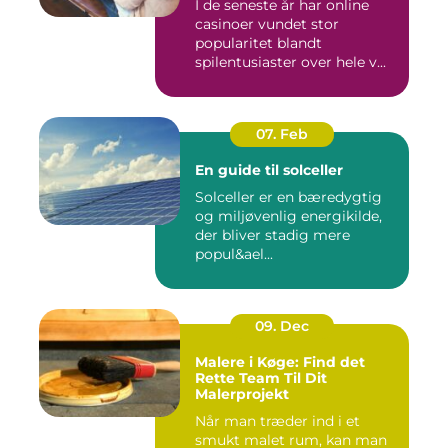
I de seneste år har online
casinoer vundet stor
popularitet blandt
spilentusiaster over hele v...
07. Feb
En guide til solceller
Solceller er en bæredygtig
og miljøvenlig energikilde,
der bliver stadig mere
popul&ael...
09. Dec
Malere i Køge: Find det
Rette Team Til Dit
Malerprojekt
Når man træder ind i et
smukt malet rum, kan man