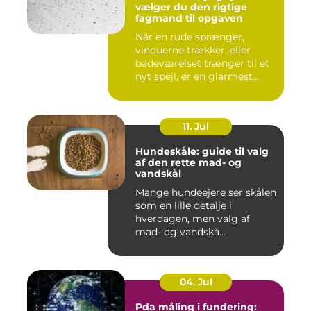
vælger du den rigtige
fagmand til opgaven
Når en rude sprænger,
vinduerne trækker, eller
badeværelset trænger til et
nyt spejl, er en glarmest...
11. Jul
Hundeskåle: guide til valg
af den rette mad- og
vandskål
Mange hundeejere ser skålen
som en lille detalje i
hverdagen, men valg af
mad- og vandskå...
04. Jul
Pda måling i fundering: