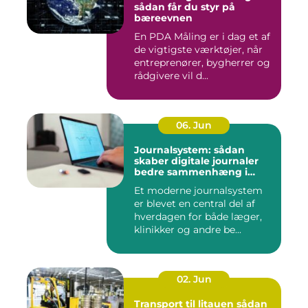
sådan får du styr på
bæreevnen
En PDA Måling er i dag et af
de vigtigste værktøjer, når
entreprenører, bygherrer og
rådgivere vil d...
06. Jun
Journalsystem: sådan
skaber digitale journaler
bedre sammenhæng i
sundheden
Et moderne journalsystem
er blevet en central del af
hverdagen for både læger,
klinikker og andre be...
02. Jun
Transport til litauen sådan