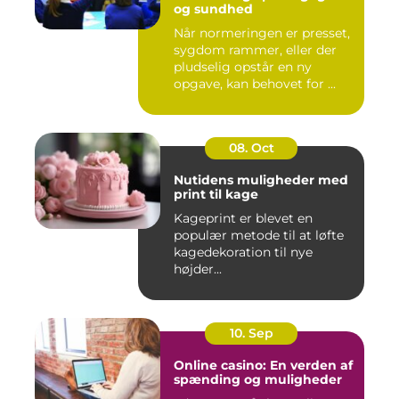
og sundhed
Når normeringen er presset,
sygdom rammer, eller der
pludselig opstår en ny
opgave, kan behovet for ...
08. Oct
Nutidens muligheder med
print til kage
Kageprint er blevet en
populær metode til at løfte
kagedekoration til nye
højder...
10. Sep
Online casino: En verden af
spænding og muligheder