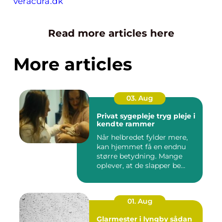
veracura.dk
Read more articles here
More articles
03. Aug
Privat sygepleje tryg pleje i
kendte rammer
Når helbredet fylder mere,
kan hjemmet få en endnu
større betydning. Mange
oplever, at de slapper be...
01. Aug
Glarmester i lyngby sådan