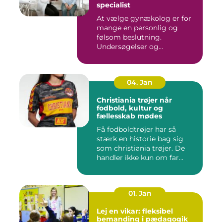
specialist
At vælge gynækolog er for
mange en personlig og
følsom beslutning.
Undersøgelser og
behandlinger for...
04. Jan
Christiania trøjer når
fodbold, kultur og
fællesskab mødes
Få fodboldtrøjer har så
stærk en historie bag sig
som christiania trøjer. De
handler ikke kun om far...
01. Jan
Lej en vikar: fleksibel
bemanding i pædagogik