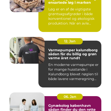
ensartede løg i marken
Løg er en af de vigtigste
grøntsagsafgrøder i både
konventionel og økologisk
produktion. Når en avle...
12. Jan
Varmepumper kalundborg
sådan får du billig og grøn
varme året rundt
En moderne varmepumpe er
for mange husstande i
Kalundborg blevet nøglen til
både lavere varmeregning...
06. Jan
Gynækolog københavn
sådan finder du den rette