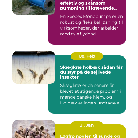
effektiv og skånsom
pumpning til krævende
opgaver
En Seepex Monopumpe er en
robust og fleksibel løsning til
virksomheder, der arbejder
med tyktflydend...
08. Feb
Skægkræ holbæk sådan får
du styr på de sejlivede
insekter
Skægkræ er de senere år
blevet et stigende problem i
mange danske hjem, og
Holbæk er ingen undtagels...
31. Jan
Løgfrø nøglen til sunde og