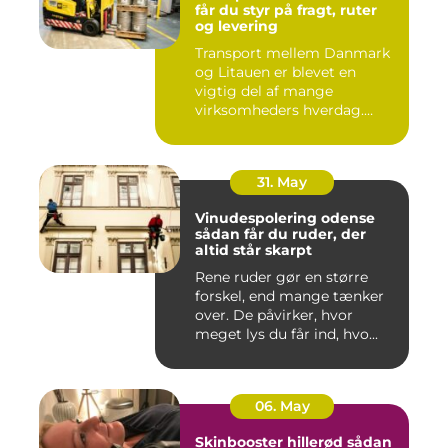
får du styr på fragt, ruter
og levering
Transport mellem Danmark
og Litauen er blevet en
vigtig del af mange
virksomheders hverdag.
Både ind...
31. May
Vinudespolering odense
sådan får du ruder, der
altid står skarpt
Rene ruder gør en større
forskel, end mange tænker
over. De påvirker, hvor
meget lys du får ind, hvo...
06. May
Skinbooster hillerød sådan