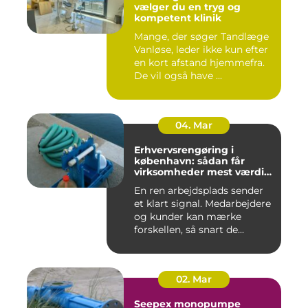
vælger du en tryg og
kompetent klinik
Mange, der søger Tandlæge
Vanløse, leder ikke kun efter
en kort afstand hjemmefra.
De vil også have ...
04. Mar
Erhvervsrengøring i
københavn: sådan får
virksomheder mest værdi
for pengene
En ren arbejdsplads sender
et klart signal. Medarbejdere
og kunder kan mærke
forskellen, så snart de...
02. Mar
Seepex monopumpe