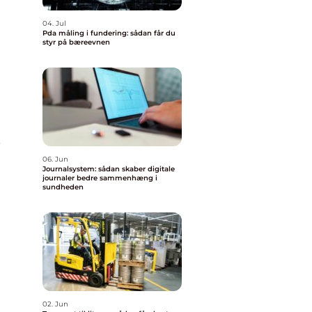
04. Jul
Pda måling i fundering: sådan får du
styr på bæreevnen
,
06. Jun
Journalsystem: sådan skaber digitale
journaler bedre sammenhæng i
sundheden
d
g
02. Jun