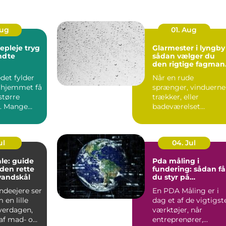
Aug
01. Aug
leje tryg
Glarmester i lyngby
endte
sådan vælger du
den rigtige fagman
til opgaven
det fylder
Når en rude
 hjemmet få
sprænger, vinduerne
større
trækker, eller
. Mange
badeværelset
t de slapper
trænger til et nyt
spejl, er en glarmest..
ul
04. Jul
le: guide
Pda måling i
f den rette
fundering: sådan få
vandskål
du styr på
bæreevnen
deejere ser
En PDA Måling er i
 en lille
dag et af de vigtigst
hverdagen,
værktøjer, når
af mad- og
entreprenører,