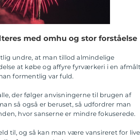
dteres med omhu og stor forståelse
tlig undre, at man tillod almindelige
lse at købe og affyre fyrværkeri i en afmål
an formentlig var fuld.
lle, der følger anvisningerne til brugen af
 man så også er beruset, så udfordrer man
en, hvor sanserne er mindre fokuserede.
ld til, og så kan man være vansireret for live