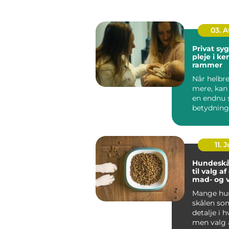
03. 
Privat sygep
pleje i k
rammer
Når helbre
mere, kan
en endnu 
betydning
oplever, a
be...
11. J
Hundeskå
til valg a
mad- og 
Mange hun
skålen som
detalje i 
men valg 