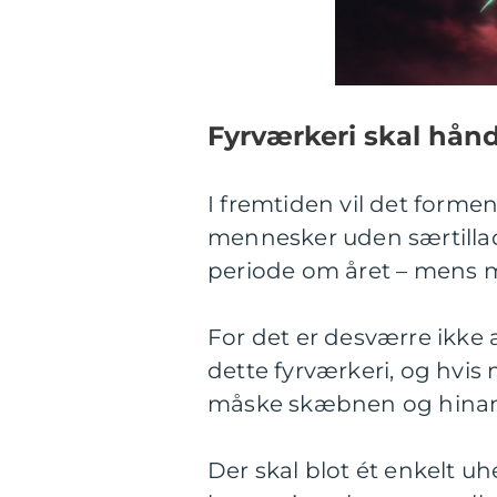
Fyrværkeri skal hån
I fremtiden vil det formen
mennesker uden særtillade
periode om året – mens m
For det er desværre ikke a
dette fyrværkeri, og hvis
måske skæbnen og hinand
Der skal blot ét enkelt uhe