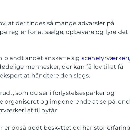
jov, at der findes så mange advarsler på
ppe regler for at sælge, opbevare og fyre det
blandt andet anskaffe sig
scenefyrværkeri
dødelige mennesker, der kan få lov til at få
 ekspert at håndtere den slags.
udt, som du ser i forlystelsesparker og
e organiseret og imponerende at se på, en
værkeri af til nytår.
er også godt beskyttet og har stor erfarin