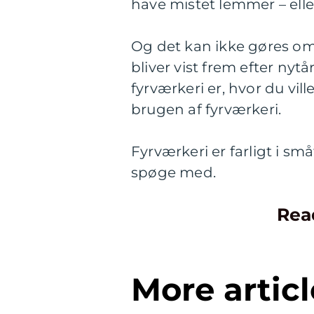
have mistet lemmer – elle
Og det kan ikke gøres om, 
bliver vist frem efter nytår
fyrværkeri er, hvor du vi
brugen af fyrværkeri.
Fyrværkeri er farligt i sm
spøge med.
Rea
More articl