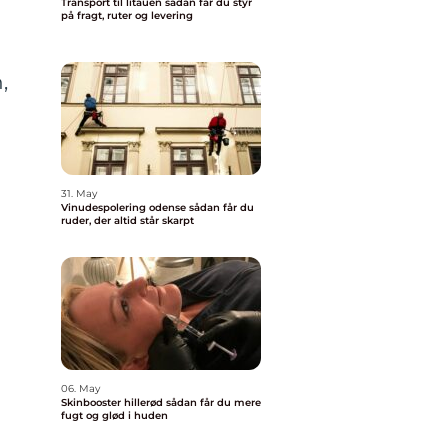
Transport til litauen sådan får du styr
på fragt, ruter og levering
,
31. May
Vinudespolering odense sådan får du
ruder, der altid står skarpt
06. May
Skinbooster hillerød sådan får du mere
fugt og glød i huden