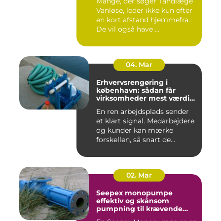
Mange, der søger Tandlæge
Vanløse, leder ikke kun efter
en kort afstand hjemmefra.
De vil også have ...
04. Mar
Erhvervsrengøring i
københavn: sådan får
virksomheder mest værdi
for pengene
En ren arbejdsplads sender
et klart signal. Medarbejdere
og kunder kan mærke
forskellen, så snart de...
02. Mar
Seepex monopumpe
effektiv og skånsom
pumpning til krævende
opgaver