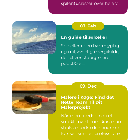
spilentusiaster over hele v...
07. Feb
En guide til solceller
Solceller er en bæredygtig
og miljøvenlig energikilde,
der bliver stadig mere
popul&ael...
09. Dec
Malere i Køge: Find det
Rette Team Til Dit
Malerprojekt
Når man træder ind i et
smukt malet rum, kan man
straks mærke den enorme
forskel, som et professione...