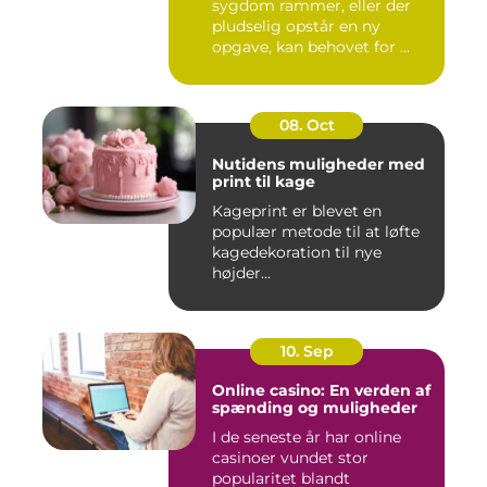
sygdom rammer, eller der
pludselig opstår en ny
opgave, kan behovet for ...
08. Oct
Nutidens muligheder med
print til kage
Kageprint er blevet en
populær metode til at løfte
kagedekoration til nye
højder...
10. Sep
Online casino: En verden af
spænding og muligheder
I de seneste år har online
casinoer vundet stor
popularitet blandt