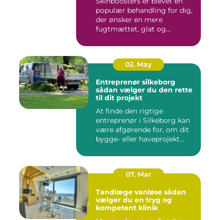
Skinboosters er blevet en
populær behandling for dig,
der ønsker en mere
fugtmættet, glat og
spændst...
02. May
Entreprenør silkeborg
sådan vælger du den rette
til dit projekt
At finde den rigtige
entreprenør i Silkeborg kan
være afgørende for, om dit
bygge- eller haveprojekt...
07. Mar
Tandlæge vanløse sådan
vælger du en tryg og
kompetent klinik