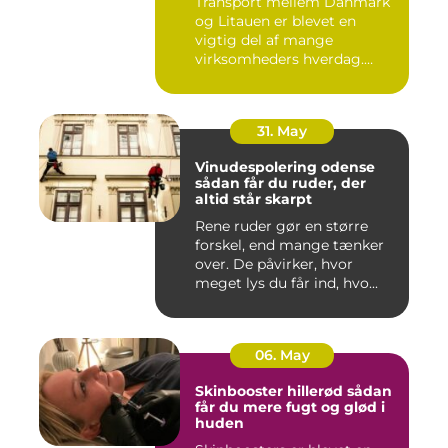
Transport mellem Danmark
og Litauen er blevet en
vigtig del af mange
virksomheders hverdag.
Både ind...
31. May
Vinudespolering odense
sådan får du ruder, der
altid står skarpt
Rene ruder gør en større
forskel, end mange tænker
over. De påvirker, hvor
meget lys du får ind, hvo...
06. May
Skinbooster hillerød sådan
får du mere fugt og glød i
huden