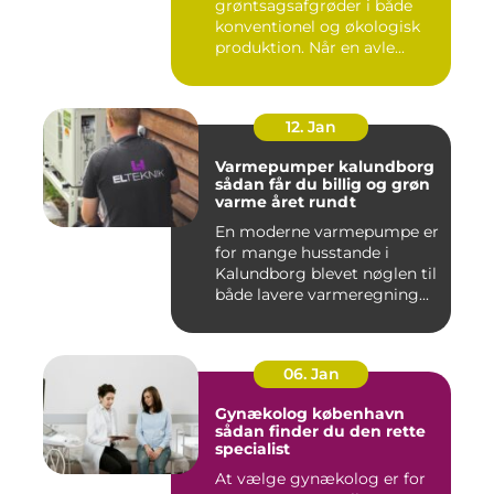
grøntsagsafgrøder i både
konventionel og økologisk
produktion. Når en avle...
12. Jan
Varmepumper kalundborg
sådan får du billig og grøn
varme året rundt
En moderne varmepumpe er
for mange husstande i
Kalundborg blevet nøglen til
både lavere varmeregning...
06. Jan
Gynækolog københavn
sådan finder du den rette
specialist
At vælge gynækolog er for