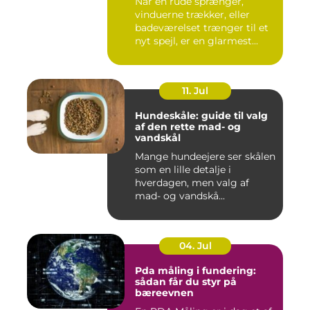
Når en rude sprænger,
vinduerne trækker, eller
badeværelset trænger til et
nyt spejl, er en glarmest...
11. Jul
Hundeskåle: guide til valg
af den rette mad- og
vandskål
Mange hundeejere ser skålen
som en lille detalje i
hverdagen, men valg af
mad- og vandskå...
04. Jul
Pda måling i fundering:
sådan får du styr på
bæreevnen