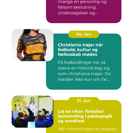
mange en personlig og
følsom beslutning.
Undersøgelser og
behandlinger for...
04. Jan
Christiania trøjer når
fodbold, kultur og
fællesskab mødes
Få fodboldtrøjer har så
stærk en historie bag sig
som christiania trøjer. De
handler ikke kun om far...
01. Jan
Lej en vikar: fleksibel
bemanding i pædagogik
og sundhed
Når normeringen er presset,