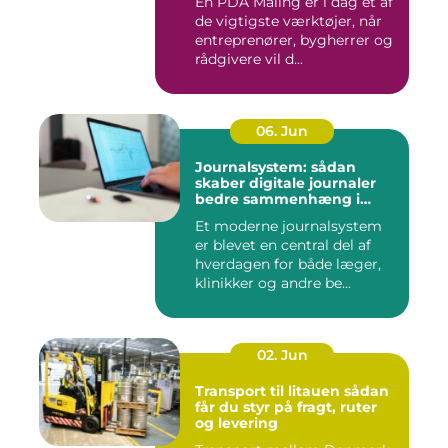
En PDA Måling er i dag et af
de vigtigste værktøjer, når
entreprenører, bygherrer og
rådgivere vil d...
06. Jun
Journalsystem: sådan
skaber digitale journaler
bedre sammenhæng i
sundheden
Et moderne journalsystem
er blevet en central del af
hverdagen for både læger,
klinikker og andre be...
02. Jun
Transport til litauen sådan
får du styr på fragt, ruter
og levering