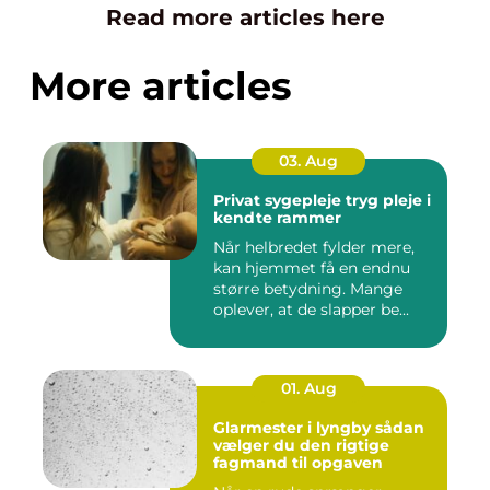
Read more articles here
More articles
03. Aug
Privat sygepleje tryg pleje i
kendte rammer
Når helbredet fylder mere,
kan hjemmet få en endnu
større betydning. Mange
oplever, at de slapper be...
01. Aug
Glarmester i lyngby sådan
vælger du den rigtige
fagmand til opgaven