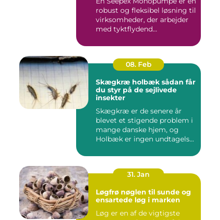
En Seepex Monopumpe er en
robust og fleksibel løsning til
virksomheder, der arbejder
med tyktflydend...
08. Feb
Skægkræ holbæk sådan får
du styr på de sejlivede
insekter
Skægkræ er de senere år
blevet et stigende problem i
mange danske hjem, og
Holbæk er ingen undtagels...
31. Jan
Løgfrø nøglen til sunde og
ensartede løg i marken
Løg er en af de vigtigste