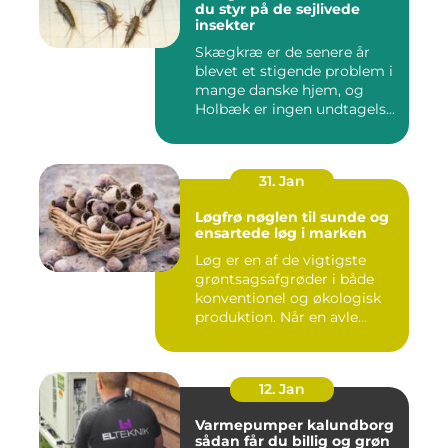
du styr på de sejlivede
insekter
Skægkræ er de senere år
blevet et stigende problem i
mange danske hjem, og
Holbæk er ingen undtagels...
31. Jan
Løgfrø nøglen til sunde og
ensartede løg i marken
Løg er en af de vigtigste
grøntsagsafgrøder i både
konventionel og økologisk
produktion. Når en avle...
12. Jan
Varmepumper kalundborg
sådan får du billig og grøn