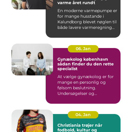
varme året rundt
En moderne varmepumpe er
for mange husstande i
Kalundborg blevet nøglen til
både lavere varmeregning...
06. Jan
Gynækolog københavn
sådan finder du den rette
specialist
At vælge gynækolog er for
mange en personlig og
følsom beslutning.
Undersøgelser og
behandlinger for...
04. Jan
Christiania trøjer når
fodbold, kultur og