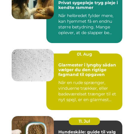
Privat sygepleje tryg pleje i
kendte rammer
Når helbredet fylder mere,
kan hjemmet få en endnu
større betydning. Mange
oplever, at de slapper be...
01. Aug
Glarmester i lyngby sådan
vælger du den rigtige
fagmand til opgaven
Når en rude sprænger,
vinduerne trækker, eller
badeværelset trænger til et
nyt spejl, er en glarmest...
11. Jul
Hundeskåle: guide til valg