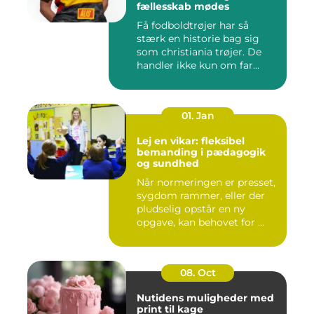
fællesskab mødes
Få fodboldtrøjer har så
stærk en historie bag sig
som christiania trøjer. De
handler ikke kun om far...
01. Jan
Lej en vikar: fleksibel
bemanding i pædagogik
og sundhed
Når normeringen er presset,
sygdom rammer, eller der
pludselig opstår en ny
opgave, kan behovet for ...
08. Oct
Nutidens muligheder med
print til kage