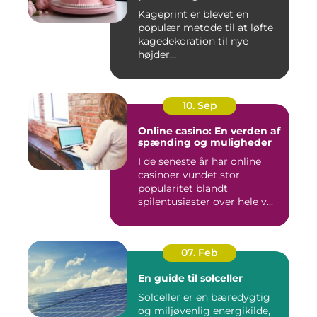
Kageprint er blevet en
populær metode til at løfte
kagedekoration til nye
højder...
10. Sep
Online casino: En verden af
spænding og muligheder
I de seneste år har online
casinoer vundet stor
popularitet blandt
spilentusiaster over hele v...
07. Feb
En guide til solceller
Solceller er en bæredygtig
og miljøvenlig energikilde,