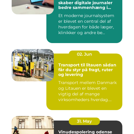
skaber digitale journaler
bedre sammenhæng i
sundheden
Et moderne journalsystem
er blevet en central del af
hverdagen for både læger,
klinikker og andre be...
02. Jun
Transport til litauen sådan
får du styr på fragt, ruter
og levering
Transport mellem Danmark
og Litauen er blevet en
vigtig del af mange
virksomheders hverdag.
Både ind...
31. May
Vinudespolering odense