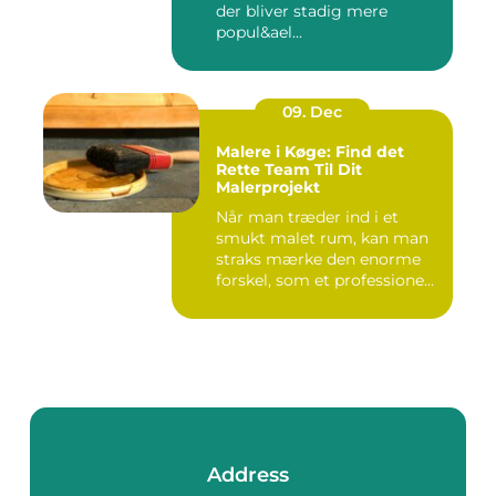
der bliver stadig mere
popul&ael...
09. Dec
Malere i Køge: Find det
Rette Team Til Dit
Malerprojekt
Når man træder ind i et
smukt malet rum, kan man
straks mærke den enorme
forskel, som et professione...
Address