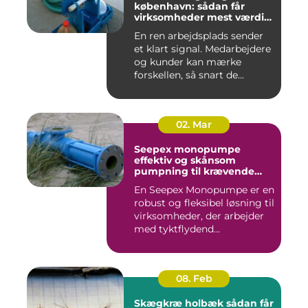
københavn: sådan får
virksomheder mest værdi
for pengene
En ren arbejdsplads sender
et klart signal. Medarbejdere
og kunder kan mærke
forskellen, så snart de...
02. Mar
Seepex monopumpe
effektiv og skånsom
pumpning til krævende
opgaver
En Seepex Monopumpe er en
robust og fleksibel løsning til
virksomheder, der arbejder
med tyktflydend...
08. Feb
Skægkræ holbæk sådan får