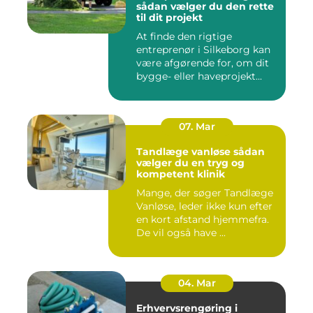
sådan vælger du den rette
til dit projekt
At finde den rigtige
entreprenør i Silkeborg kan
være afgørende for, om dit
bygge- eller haveprojekt...
07. Mar
Tandlæge vanløse sådan
vælger du en tryg og
kompetent klinik
Mange, der søger Tandlæge
Vanløse, leder ikke kun efter
en kort afstand hjemmefra.
De vil også have ...
04. Mar
Erhvervsrengøring i