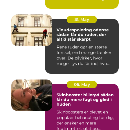
Både ind...
31. May
Vinudespolering odense
sådan får du ruder, der
altid står skarpt
Rene ruder gør en større
forskel, end mange tænker
over. De påvirker, hvor
meget lys du får ind, hvo...
06. May
Skinbooster hillerød sådan
får du mere fugt og glød i
huden
Skinboosters er blevet en
populær behandling for dig,
der ønsker en mere
fugtmættet, glat og