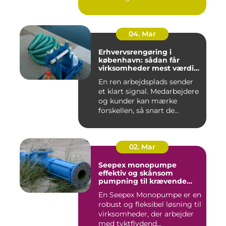
04. Mar
Erhvervsrengøring i
københavn: sådan får
virksomheder mest værdi
for pengene
En ren arbejdsplads sender
et klart signal. Medarbejdere
og kunder kan mærke
forskellen, så snart de...
02. Mar
Seepex monopumpe
effektiv og skånsom
pumpning til krævende
opgaver
En Seepex Monopumpe er en
robust og fleksibel løsning til
virksomheder, der arbejder
med tyktflydend...