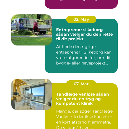
spændst...
02. May
Entreprenør silkeborg
sådan vælger du den rette
til dit projekt
At finde den rigtige
entreprenør i Silkeborg kan
være afgørende for, om dit
bygge- eller haveprojekt...
07. Mar
Tandlæge vanløse sådan
vælger du en tryg og
kompetent klinik
Mange, der søger Tandlæge
Vanløse, leder ikke kun efter
en kort afstand hjemmefra.
De vil også have ...