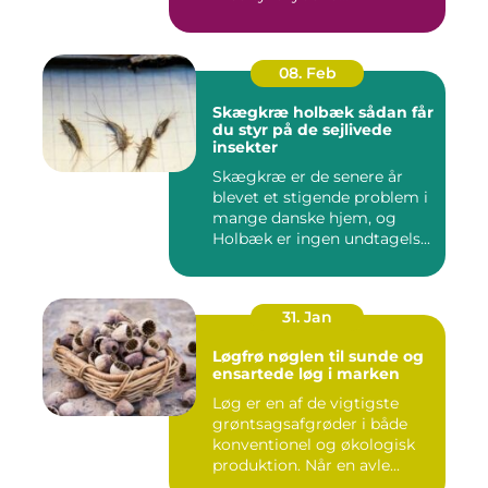
08. Feb
Skægkræ holbæk sådan får
du styr på de sejlivede
insekter
Skægkræ er de senere år
blevet et stigende problem i
mange danske hjem, og
Holbæk er ingen undtagels...
31. Jan
Løgfrø nøglen til sunde og
ensartede løg i marken
Løg er en af de vigtigste
grøntsagsafgrøder i både
konventionel og økologisk
produktion. Når en avle...