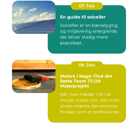
07. Feb
En guide til solceller
Solceller er en bæredygtig
og miljøvenlig energikilde,
der bliver stadig mere
popul&ael...
09. Dec
Malere i Køge: Find det
Rette Team Til Dit
Malerprojekt
Når man træder ind i et
smukt malet rum, kan man
straks mærke den enorme
forskel, som et professione...