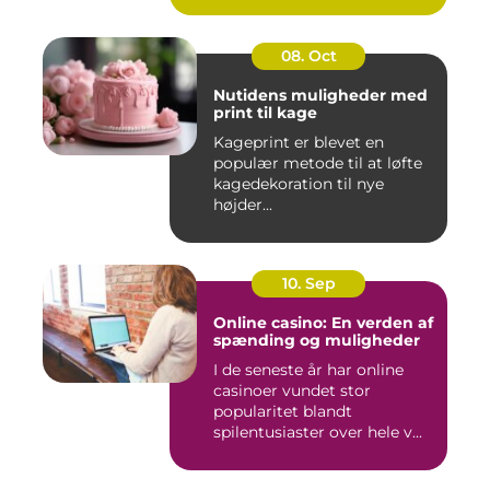
08. Oct
Nutidens muligheder med
print til kage
Kageprint er blevet en
populær metode til at løfte
kagedekoration til nye
højder...
10. Sep
Online casino: En verden af
spænding og muligheder
I de seneste år har online
casinoer vundet stor
popularitet blandt
spilentusiaster over hele v...