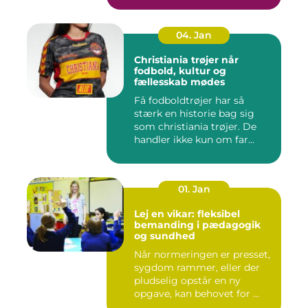
04. Jan
Christiania trøjer når
fodbold, kultur og
fællesskab mødes
Få fodboldtrøjer har så
stærk en historie bag sig
som christiania trøjer. De
handler ikke kun om far...
01. Jan
Lej en vikar: fleksibel
bemanding i pædagogik
og sundhed
Når normeringen er presset,
sygdom rammer, eller der
pludselig opstår en ny
opgave, kan behovet for ...