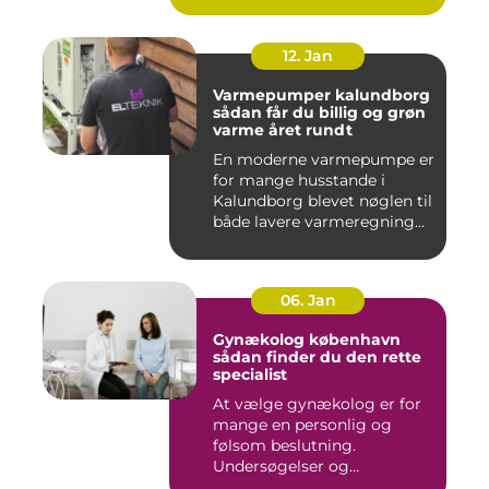
12. Jan
Varmepumper kalundborg
sådan får du billig og grøn
varme året rundt
En moderne varmepumpe er
for mange husstande i
Kalundborg blevet nøglen til
både lavere varmeregning...
06. Jan
Gynækolog københavn
sådan finder du den rette
specialist
At vælge gynækolog er for
mange en personlig og
følsom beslutning.
Undersøgelser og
behandlinger for...