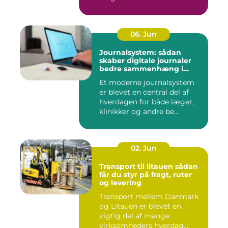
06. Jun
Journalsystem: sådan
skaber digitale journaler
bedre sammenhæng i
sundheden
Et moderne journalsystem
er blevet en central del af
hverdagen for både læger,
klinikker og andre be...
02. Jun
Transport til litauen sådan
får du styr på fragt, ruter
og levering
Transport mellem Danmark
og Litauen er blevet en
vigtig del af mange
virksomheders hverdag.