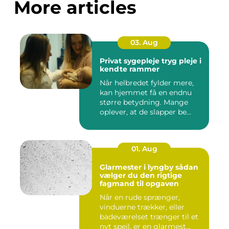
More articles
03. Aug
Privat sygepleje tryg pleje i
kendte rammer
Når helbredet fylder mere,
kan hjemmet få en endnu
større betydning. Mange
oplever, at de slapper be...
01. Aug
Glarmester i lyngby sådan
vælger du den rigtige
fagmand til opgaven
Når en rude sprænger,
vinduerne trækker, eller
badeværelset trænger til et
nyt spejl, er en glarmest...