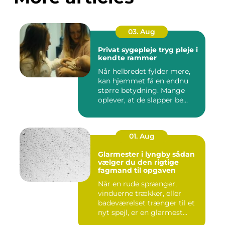
03. Aug
Privat sygepleje tryg pleje i
kendte rammer
Når helbredet fylder mere,
kan hjemmet få en endnu
større betydning. Mange
oplever, at de slapper be...
01. Aug
Glarmester i lyngby sådan
vælger du den rigtige
fagmand til opgaven
Når en rude sprænger,
vinduerne trækker, eller
badeværelset trænger til et
nyt spejl, er en glarmest...