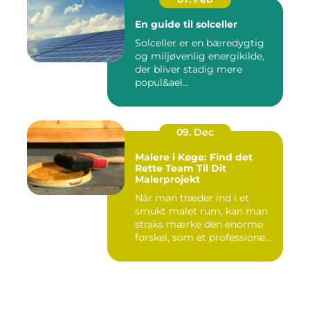
En guide til solceller
Solceller er en bæredygtig
og miljøvenlig energikilde,
der bliver stadig mere
popul&ael...
09. Dec
Malere i Køge: Find det
Rette Team Til Dit
Malerprojekt
Når man træder ind i et
smukt malet rum, kan man
straks mærke den enorme
forskel, som et professione...