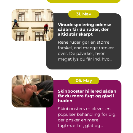
31. May
Vinudespolering odense
sådan får du ruder, der
altid står skarpt
Rene ruder gør en større
forskel, end mange tænker
over. De påvirker, hvor
meget lys du får ind, hvo...
06. May
Skinbooster hillerød sådan
får du mere fugt og glød i
huden
Skinboosters er blevet en
populær behandling for dig,
der ønsker en mere
fugtmættet, glat og
spændst...