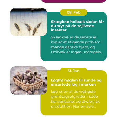
08. Feb
Skægkræ holbæk sådan får
du styr på de sejlivede
insekter
Skægkræ er de senere år
blevet et stigende problem i
mange danske hjem, og
Holbæk er ingen undtagels...
31. Jan
Løgfrø nøglen til sunde og
ensartede løg i marken
Løg er en af de vigtigste
grøntsagsafgrøder i både
konventionel og økologisk
produktion. Når en avle...