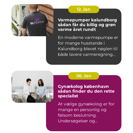
12. Jan
Varmepumper kalundborg
sådan får du billig og grøn
varme året rundt
En moderne varmepumpe er
for mange husstande i
Kalundborg blevet nøglen til
både lavere varmeregning...
06. Jan
Gynækolog københavn
sådan finder du den rette
specialist
At vælge gynækolog er for
mange en personlig og
følsom beslutning.
Undersøgelser og
behandlinger for...