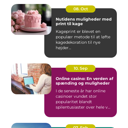
08. Oct
Nutidens muligheder med
print til kage
Kageprint er blevet en
populær metode til at løfte
kagedekoration til nye
højder...
10. Sep
Online casino: En verden af
spænding og muligheder
I de seneste år har online
casinoer vundet stor
popularitet blandt
spilentusiaster over hele v...
07. Feb