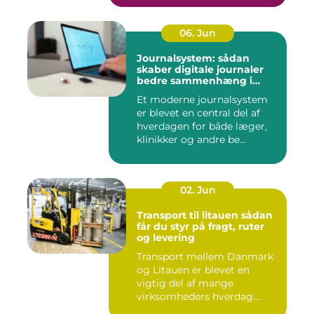
06. Jun
Journalsystem: sådan
skaber digitale journaler
bedre sammenhæng i
sundheden
Et moderne journalsystem
er blevet en central del af
hverdagen for både læger,
klinikker og andre be...
02. Jun
Transport til litauen sådan
får du styr på fragt, ruter
og levering
Transport mellem Danmark
og Litauen er blevet en
vigtig del af mange
virksomheders hverdag.
Både ind...