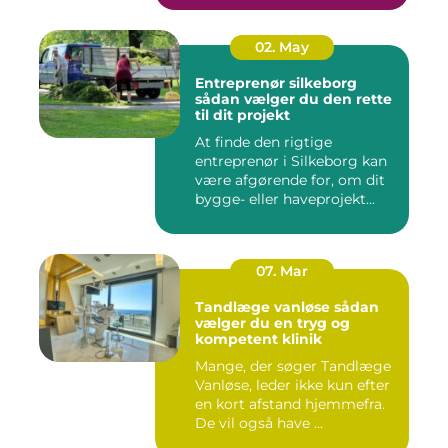
02. May
Entreprenør silkeborg
sådan vælger du den rette
til dit projekt
At finde den rigtige
entreprenør i Silkeborg kan
være afgørende for, om dit
bygge- eller haveprojekt...
07. Mar
Tandlæge vanløse sådan
vælger du en tryg og
kompetent klinik
Mange, der søger Tandlæge
Vanløse, leder ikke kun efter
en kort afstand hjemmefra.
De vil også have ...