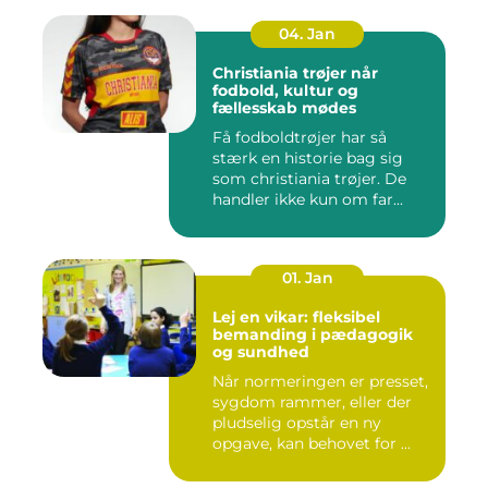
04. Jan
Christiania trøjer når
fodbold, kultur og
fællesskab mødes
Få fodboldtrøjer har så
stærk en historie bag sig
som christiania trøjer. De
handler ikke kun om far...
01. Jan
Lej en vikar: fleksibel
bemanding i pædagogik
og sundhed
Når normeringen er presset,
sygdom rammer, eller der
pludselig opstår en ny
opgave, kan behovet for ...