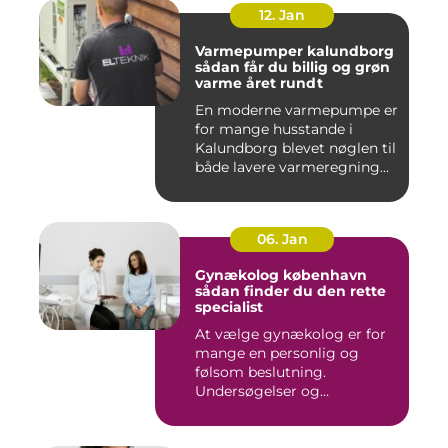
12. Jan
Varmepumper kalundborg
sådan får du billig og grøn
varme året rundt
En moderne varmepumpe er
for mange husstande i
Kalundborg blevet nøglen til
både lavere varmeregning...
06. Jan
Gynækolog københavn
sådan finder du den rette
specialist
At vælge gynækolog er for
mange en personlig og
følsom beslutning.
Undersøgelser og
behandlinger for...