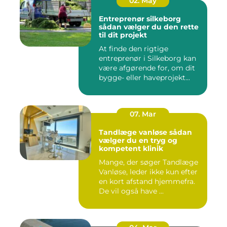
02. May
Entreprenør silkeborg
sådan vælger du den rette
til dit projekt
At finde den rigtige
entreprenør i Silkeborg kan
være afgørende for, om dit
bygge- eller haveprojekt...
07. Mar
Tandlæge vanløse sådan
vælger du en tryg og
kompetent klinik
Mange, der søger Tandlæge
Vanløse, leder ikke kun efter
en kort afstand hjemmefra.
De vil også have ...