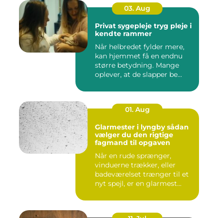
03. Aug
Privat sygepleje tryg pleje i
kendte rammer
Når helbredet fylder mere,
kan hjemmet få en endnu
større betydning. Mange
oplever, at de slapper be...
01. Aug
Glarmester i lyngby sådan
vælger du den rigtige
fagmand til opgaven
Når en rude sprænger,
vinduerne trækker, eller
badeværelset trænger til et
nyt spejl, er en glarmest...