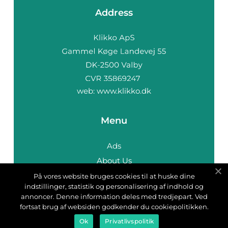
Address
web:
www.klikko.dk
Menu
Ads
About Us
Cookies
På vores website bruges cookies til at huske dine
indstillinger, statistik og personalisering af indhold og
Contact
annoncer. Denne information deles med tredjepart. Ved
Sitemap
fortsat brug af websiden godkender du cookiepolitikken.
Ok
Privatlivspolitik