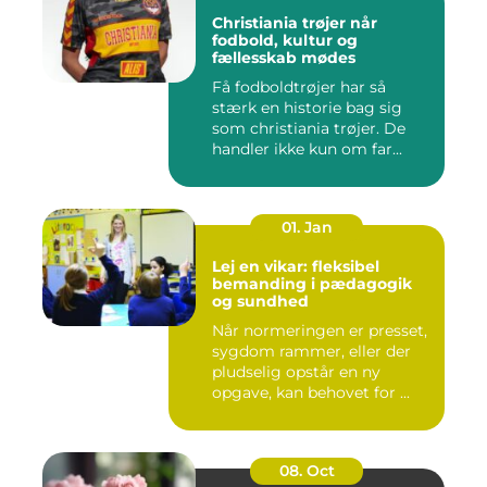
Christiania trøjer når
fodbold, kultur og
fællesskab mødes
Få fodboldtrøjer har så
stærk en historie bag sig
som christiania trøjer. De
handler ikke kun om far...
01. Jan
Lej en vikar: fleksibel
bemanding i pædagogik
og sundhed
Når normeringen er presset,
sygdom rammer, eller der
pludselig opstår en ny
opgave, kan behovet for ...
08. Oct