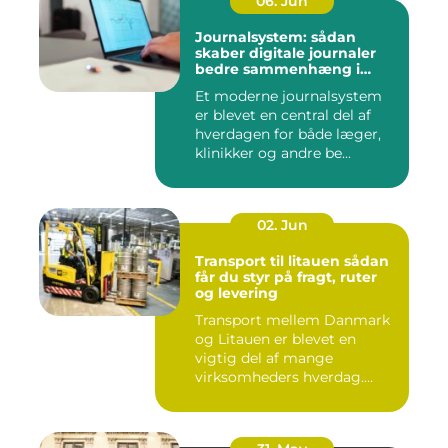
06. Jun
Journalsystem: sådan
skaber digitale journaler
bedre sammenhæng i
sundheden
Et moderne journalsystem
er blevet en central del af
hverdagen for både læger,
klinikker og andre be...
02. Jun
Transport til litauen sådan
får du styr på fragt, ruter
og levering
Transport mellem Danmark
og Litauen er blevet en
vigtig del af mange
virksomheders hverdag.
Både ind...