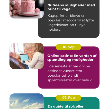
Nutidens muligheder med
print til kage
Kageprint er blevet en
populær metode til at løfte
kagedekoration til nye
højder...
10. Sep
Online casino: En verden af
spænding og muligheder
I de seneste år har online
casinoer vundet stor
popularitet blandt
spilentusiaster over hele v...
07. Feb
En guide til solceller