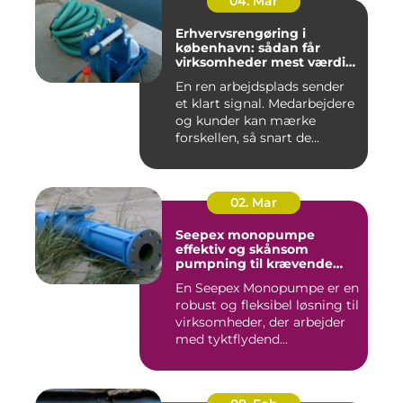
04. Mar
Erhvervsrengøring i
københavn: sådan får
virksomheder mest værdi
for pengene
En ren arbejdsplads sender
et klart signal. Medarbejdere
og kunder kan mærke
forskellen, så snart de...
02. Mar
Seepex monopumpe
effektiv og skånsom
pumpning til krævende
opgaver
En Seepex Monopumpe er en
robust og fleksibel løsning til
virksomheder, der arbejder
med tyktflydend...