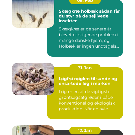
08. Feb
Skægkræ holbæk sådan får
du styr på de sejlivede
insekter
Skægkræ er de senere år
blevet et stigende problem i
mange danske hjem, og
Holbæk er ingen undtagels...
31. Jan
Løgfrø nøglen til sunde og
ensartede løg i marken
Løg er en af de vigtigste
grøntsagsafgrøder i både
konventionel og økologisk
produktion. Når en avle...
12. Jan