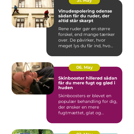
31. May
Vinudespolering odense
sådan får du ruder, der
altid står skarpt
Rene ruder gør en større
forskel, end mange tænker
over. De påvirker, hvor
meget lys du får ind, hvo...
06. May
Skinbooster hillerød sådan
får du mere fugt og glød i
huden
Skinboosters er blevet en
populær behandling for dig,
der ønsker en mere
fugtmættet, glat og
spændst...