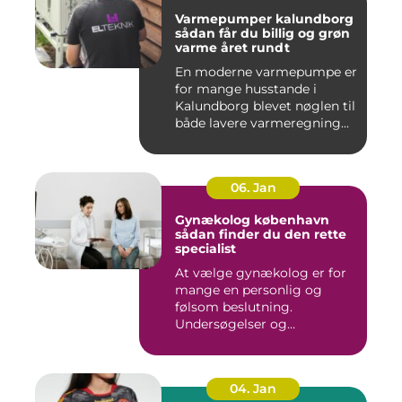
Varmepumper kalundborg
sådan får du billig og grøn
varme året rundt
En moderne varmepumpe er
for mange husstande i
Kalundborg blevet nøglen til
både lavere varmeregning...
06. Jan
Gynækolog københavn
sådan finder du den rette
specialist
At vælge gynækolog er for
mange en personlig og
følsom beslutning.
Undersøgelser og
behandlinger for...
04. Jan