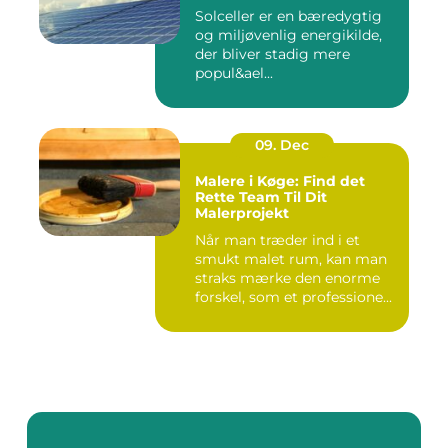
Solceller er en bæredygtig
og miljøvenlig energikilde,
der bliver stadig mere
popul&ael...
09. Dec
Malere i Køge: Find det
Rette Team Til Dit
Malerprojekt
Når man træder ind i et
smukt malet rum, kan man
straks mærke den enorme
forskel, som et professione...