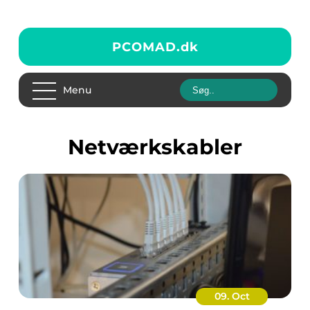
PCOMAD.
dk
Menu
netværkskabler
09. Oct