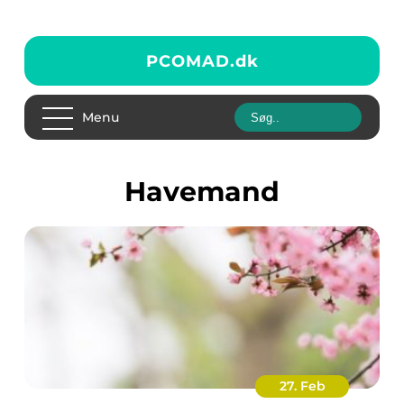
PCOMAD.
dk
Menu
havemand
27. Feb