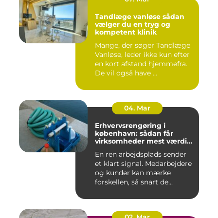
Tandlæge vanløse sådan
vælger du en tryg og
kompetent klinik
Mange, der søger Tandlæge
Vanløse, leder ikke kun efter
en kort afstand hjemmefra.
De vil også have ...
04. Mar
Erhvervsrengøring i
københavn: sådan får
virksomheder mest værdi
for pengene
En ren arbejdsplads sender
et klart signal. Medarbejdere
og kunder kan mærke
forskellen, så snart de...
02. Mar