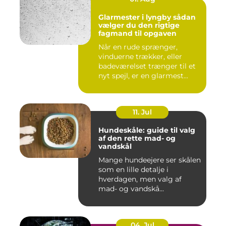
Glarmester i lyngby sådan
vælger du den rigtige
fagmand til opgaven
Når en rude sprænger,
vinduerne trækker, eller
badeværelset trænger til et
nyt spejl, er en glarmest...
11. Jul
Hundeskåle: guide til valg
af den rette mad- og
vandskål
Mange hundeejere ser skålen
som en lille detalje i
hverdagen, men valg af
mad- og vandskå...
04. Jul