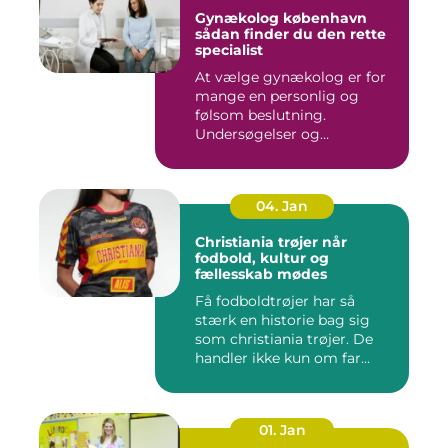
Gynækolog københavn
sådan finder du den rette
specialist
At vælge gynækolog er for
mange en personlig og
følsom beslutning.
Undersøgelser og
behandlinger for...
04. Jan
Christiania trøjer når
fodbold, kultur og
fællesskab mødes
Få fodboldtrøjer har så
stærk en historie bag sig
som christiania trøjer. De
handler ikke kun om far...
01. Jan