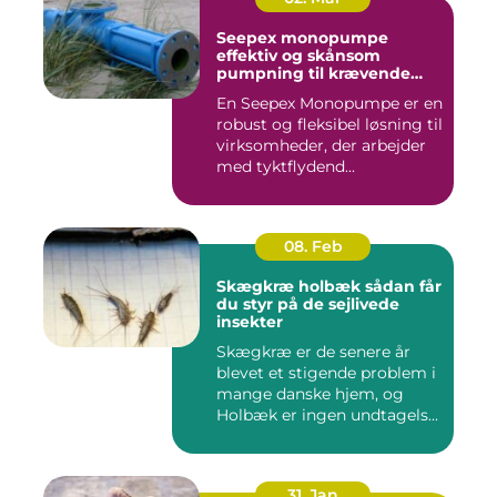
Seepex monopumpe
effektiv og skånsom
pumpning til krævende
opgaver
En Seepex Monopumpe er en
robust og fleksibel løsning til
virksomheder, der arbejder
med tyktflydend...
08. Feb
Skægkræ holbæk sådan får
du styr på de sejlivede
insekter
Skægkræ er de senere år
blevet et stigende problem i
mange danske hjem, og
Holbæk er ingen undtagels...
31. Jan