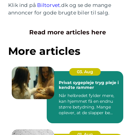
Klik ind på
Biltorvet
.dk og se de mange
annoncer for gode brugte biler til salg.
Read more articles here
More articles
03. Aug
Privat sygepleje tryg pleje i
kendte rammer
Når helbredet fylder mere,
kan hjemmet få en endnu
større betydning. Mange
oplever, at de slapper be...
01. Aug