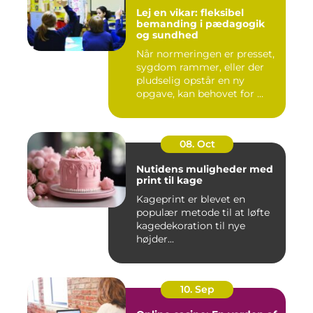
Lej en vikar: fleksibel
bemanding i pædagogik
og sundhed
Når normeringen er presset,
sygdom rammer, eller der
pludselig opstår en ny
opgave, kan behovet for ...
08. Oct
Nutidens muligheder med
print til kage
Kageprint er blevet en
populær metode til at løfte
kagedekoration til nye
højder...
10. Sep