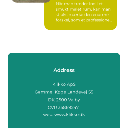
Når man træder ind i et
smukt malet rum, kan man
straks mærke den enorme
forskel, som et professione...
Address
web:
www.klikko.dk