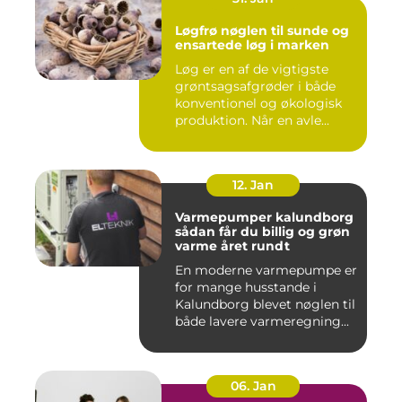
Løgfrø nøglen til sunde og
ensartede løg i marken
Løg er en af de vigtigste
grøntsagsafgrøder i både
konventionel og økologisk
produktion. Når en avle...
12. Jan
Varmepumper kalundborg
sådan får du billig og grøn
varme året rundt
En moderne varmepumpe er
for mange husstande i
Kalundborg blevet nøglen til
både lavere varmeregning...
06. Jan