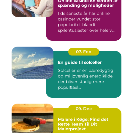
Online casino: En verden af
spænding og muligheder
I de seneste år har online
casinoer vundet stor
popularitet blandt
spilentusiaster over hele v...
07. Feb
En guide til solceller
Solceller er en bæredygtig
og miljøvenlig energikilde,
der bliver stadig mere
popul&ael...
09. Dec
Malere i Køge: Find det
Rette Team Til Dit
Malerprojekt