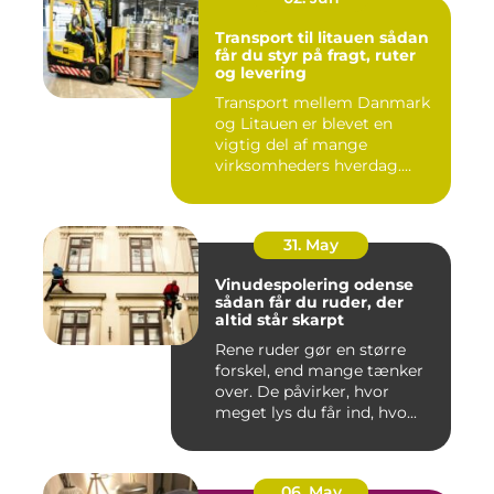
Transport til litauen sådan
får du styr på fragt, ruter
og levering
Transport mellem Danmark
og Litauen er blevet en
vigtig del af mange
virksomheders hverdag.
Både ind...
31. May
Vinudespolering odense
sådan får du ruder, der
altid står skarpt
Rene ruder gør en større
forskel, end mange tænker
over. De påvirker, hvor
meget lys du får ind, hvo...
06. May