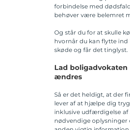
forbindelse med dødsfald.
behøver være belemret m
Og står du for at skulle k
hvornår du kan flytte ind
skøde og får det tinglyst.
Lad boligadvokaten k
ændres
Så er det heldigt, at der
lever af at hjælpe dig tr
inklusive udfærdigelse af
nødvendige oplysninger 
anden vigtig information