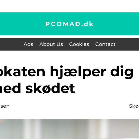
PCOMAD.
dk
Ads
About Us
Cookies
Contact
ed skødet
nsen
Skø