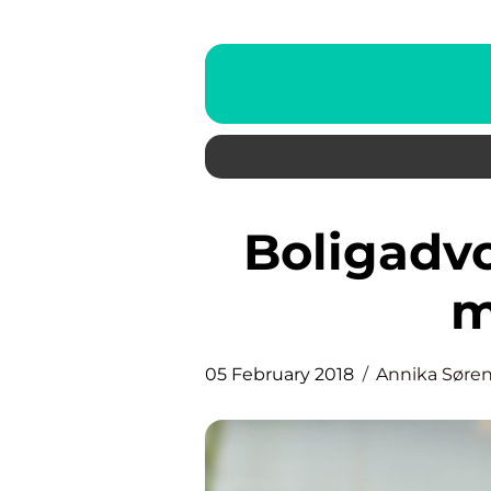
Boligadvokaten hjælper dig
m
05 February 2018
Annika Søre