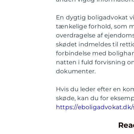
En dygtig boligadvokat vil
tænkelige forhold, som m
overdragelse af ejendomsr
skødet indmeldes til retti
forbindelse med bolighan
natten i fuld forvisning o
dokumenter.
Hvis du leder efter en k
skøde, kan du for eksempe
https://eboligadvokat.dk
Rea