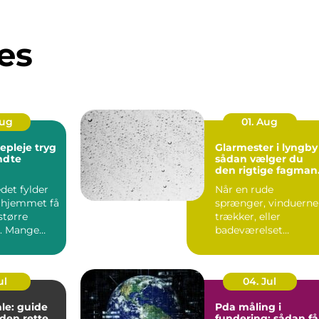
es
Aug
01. Aug
leje tryg
Glarmester i lyngby
endte
sådan vælger du
den rigtige fagman
til opgaven
det fylder
Når en rude
 hjemmet få
sprænger, vinduerne
større
trækker, eller
. Mange
badeværelset
t de slapper
trænger til et nyt
spejl, er en glarmest..
ul
04. Jul
le: guide
Pda måling i
f den rette
fundering: sådan få