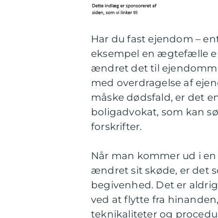
Har du fast ejendom – en
eksempel en ægtefælle ell
ændret det til ejendomme
med overdragelse af ejen
måske dødsfald, er det en 
boligadvokat, som kan sør
forskrifter.
Når man kommer ud i en s
ændret sit skøde, er det
begivenhed. Det er aldrig 
ved at flytte fra hinanden
teknikaliteter og proced