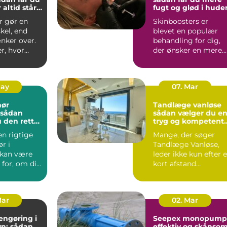
 altid står
fugt og glød i hude
r gør en
Skinboosters er
skel, end
blevet en populær
ker over.
behandling for dig,
r, hvor
der ønsker en mere
du får ind,
fugtmættet, glat og
spændst...
May
07. Mar
nør
Tandlæge vanløse
sådan vælger du e
 den rette
tryg og kompetent
jekt
klinik
en rigtige
Mange, der søger
r i
Tandlæge Vanløse,
 kan være
leder ikke kun efter 
for, om dit
kort afstand
er
hjemmefra. De vil
t...
også have ...
Mar
02. Mar
engøring i
Seepex monopump
n: sådan
effektiv og skånso