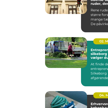
ruder, der
skarpt
Rene rude
større for
mange tæn
De påvirke
meget lys 
hvo...
02. 
Entrepre
silkeborg sådan
vælger du
til dit pro
At finde d
entreprenø
Silkeborg
afgørende 
bygge- ell
haveprojek
04. 
Erhvervsr
københav