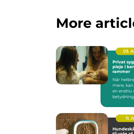
More articl
03. 
Privat sygep
pleje i k
rammer
Når helbre
mere, kan
en endnu 
betydning
oplever, a
be...
11. J
Hundeskå
til valg a