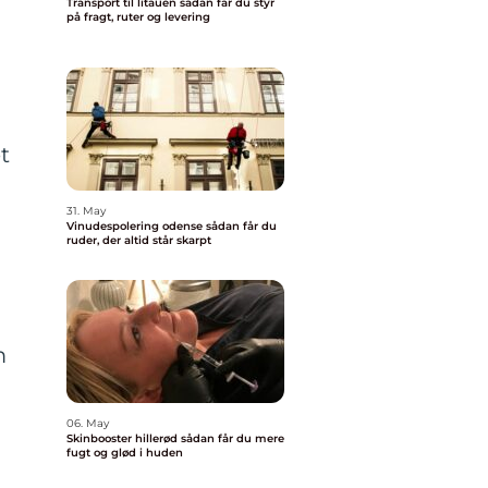
Transport til litauen sådan får du styr
på fragt, ruter og levering
t
31. May
Vinudespolering odense sådan får du
ruder, der altid står skarpt
m
06. May
Skinbooster hillerød sådan får du mere
fugt og glød i huden