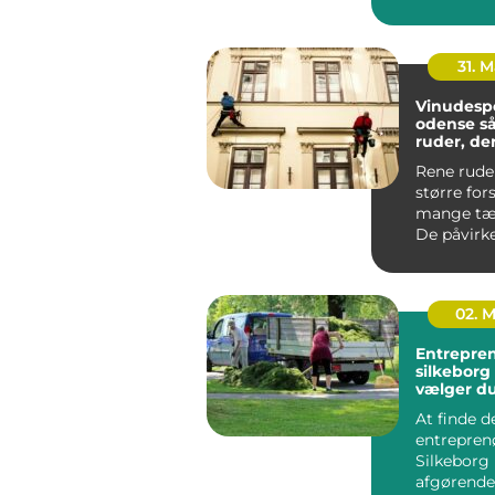
læger, kli
andre be...
31. 
Vinudesp
odense sådan får du
ruder, der
skarpt
Rene rude
større for
mange tæn
De påvirke
meget lys 
hvo...
02. 
Entrepre
silkeborg sådan
vælger du
til dit pro
At finde d
entreprenø
Silkeborg
afgørende 