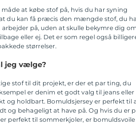
 måde at købe stof på, hvis du har syning
at du kan få præcis den mængde stof, du h
du arbejder på, uden at skulle bekymre dig om
ilbage eller ej. Det er som regel også billiger
pakkede størrelser.
al jeg vælge?
ge stof til dit projekt, er der et par ting, du
eksempel er denim et godt valg til jeans eller
t og holdbart. Bomuldsjersey er perfekt til 
lødt og behageligt at have på. Og hvis du er 
er er perfekt til sommerkjoler, er bomuldsvoile