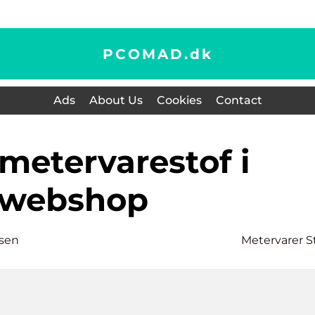
PCOMAD.
dk
Ads
About Us
Cookies
Contact
webshop
rsen
Metervarer S