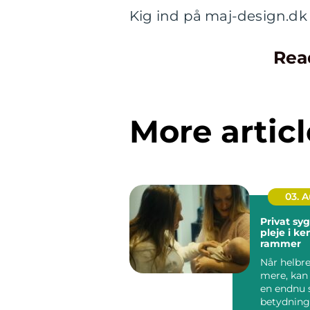
Kig ind på maj-design.dk
Rea
More articl
03. 
Privat sygep
pleje i k
rammer
Når helbre
mere, kan
en endnu 
betydning