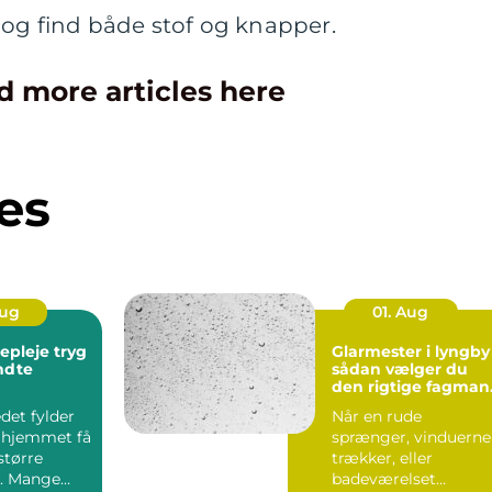
 og find både stof og knapper.
d more articles here
es
Aug
01. Aug
leje tryg
Glarmester i lyngby
endte
sådan vælger du
den rigtige fagman
til opgaven
det fylder
Når en rude
 hjemmet få
sprænger, vinduerne
større
trækker, eller
. Mange
badeværelset