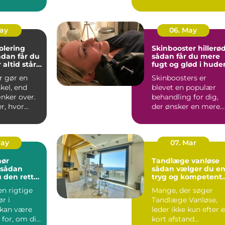
nikker og
virksomheders
hverdag. Både ind...
May
06. May
olering
Skinbooster hillerø
sådan får du mere
 altid står
fugt og glød i hude
r gør en
Skinboosters er
skel, end
blevet en populær
ker over.
behandling for dig,
r, hvor
der ønsker en mere
du får ind,
fugtmættet, glat og
spændst...
May
07. Mar
nør
Tandlæge vanløse
sådan vælger du e
 den rette
tryg og kompetent
jekt
klinik
en rigtige
Mange, der søger
r i
Tandlæge Vanløse,
 kan være
leder ikke kun efter 
for, om dit
kort afstand