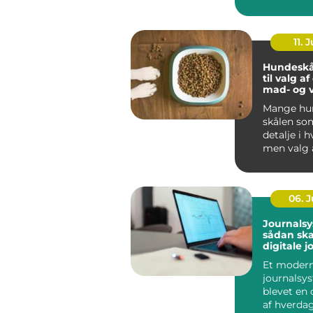
oplever, a
be...
11. J
Hundeskå
til valg a
mad- og 
Mange hun
skålen som
detalje i 
men valg 
vandskå...
06. 
Journalsy
sådan sk
digitale j
bedre
Et moder
sammenh
journalsy
sundhed
blevet en 
af hverda