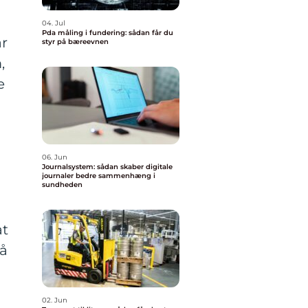
04. Jul
Pda måling i fundering: sådan får du
ar
styr på bæreevnen
,
e
06. Jun
Journalsystem: sådan skaber digitale
journaler bedre sammenhæng i
sundheden
at
på
02. Jun