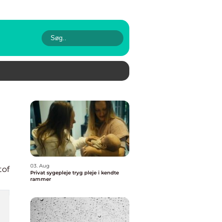
03. Aug
tof
Privat sygepleje tryg pleje i kendte
rammer