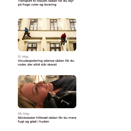
Transport til litauen sådan får du styr
på fragt, ruter og levering
31. May
Vinudespolering odense sådan får du
ruder, der altid står skarpt
06. May
Skinbooster hillerød sådan får du mere
fugt og glød i huden