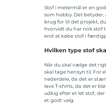
Stof i metermål er en god
som hobby. Det betyder, 
brug for til det projekt, 
hvorvidt du har nok stof t
end at købe stof i færdig
Hvilken type stof sk
Når du skal vælge det rigti
skal tage hensyn til. For 
nederdele, da det er stærk
lave T-shirts, da det er b
udkig efter et let stof, d
et godt valg.