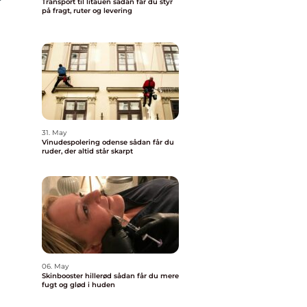
Transport til litauen sådan får du styr
på fragt, ruter og levering
31. May
Vinudespolering odense sådan får du
ruder, der altid står skarpt
06. May
Skinbooster hillerød sådan får du mere
fugt og glød i huden