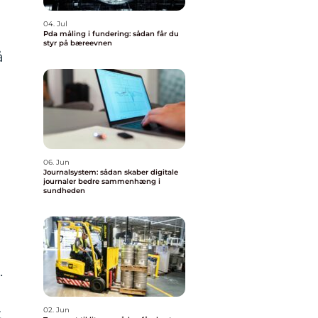
04. Jul
Pda måling i fundering: sådan får du
styr på bæreevnen
å
06. Jun
Journalsystem: sådan skaber digitale
journaler bedre sammenhæng i
sundheden
.
t
02. Jun