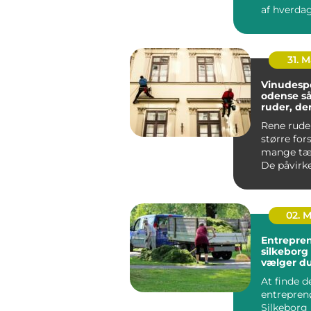
af hverda
læger, kli
andre be...
31. 
Vinudesp
odense sådan får du
ruder, der
skarpt
Rene rude
større for
mange tæn
De påvirke
meget lys 
hvo...
02. 
Entrepre
silkeborg sådan
vælger du
til dit pro
At finde d
entreprenø
Silkeborg