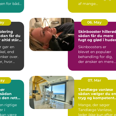
gen for både
af mange
nikker og
virksomheders
hverdag. Både ind...
May
06. May
olering
Skinbooster hillerø
sådan får du mere
 altid står
fugt og glød i hude
r gør en
Skinboosters er
skel, end
blevet en populær
ker over.
behandling for dig,
r, hvor
der ønsker en mere
du får ind,
fugtmættet, glat og
spændst...
May
07. Mar
nør
Tandlæge vanløse
sådan vælger du e
 den rette
tryg og kompetent
jekt
klinik
en rigtige
Mange, der søger
r i
Tandlæge Vanløse,
 kan være
leder ikke kun efter 