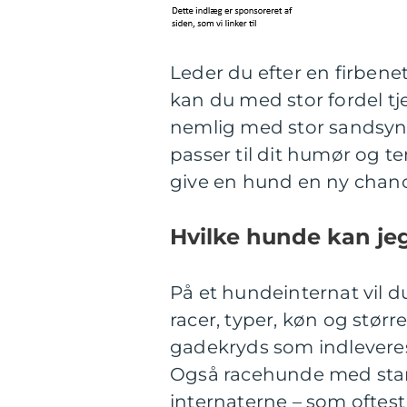
Leder du efter en firbene
kan du med stor fordel tj
nemlig med stor sandsyn
passer til dit humør og t
give en hund en ny chance 
Hvilke hunde kan je
På et hundeinternat vil du
racer, typer, køn og størr
gadekryds som indlevere
Også racehunde med stamt
internaterne – som oftest 