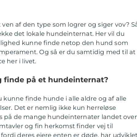
t ven af den type som logrer og siger vov? S
ekke det lokale hundeinternat. Her vil du
lighed kunne finde netop den hund som
emperament. Og så er du samtidig med til at
her i livet.
g finde på et hundeinternat?
 kunne finde hunde i alle aldre og af alle
elser. Det er nemlig ikke kun herreløse
s på de mange hundeinternater landet over
avler og fin herkomst finder vej til
fordi deres ejere enten er døde, har udvikle