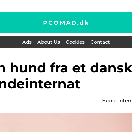
PCOMAD.
dk
Ads
About Us
Cookies
Contact
ndeinternat
Hundeinter