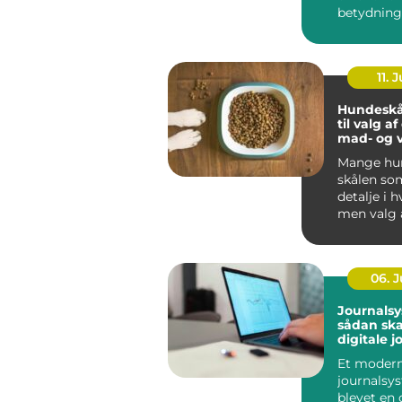
betydning
oplever, a
be...
11. J
Hundeskå
til valg a
mad- og 
Mange hun
skålen som
detalje i 
men valg 
vandskå...
06. 
Journalsy
sådan sk
digitale j
bedre
Et moder
sammenh
journalsy
sundhed
blevet en 