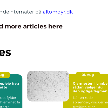
ndeinternater på
altomdyr.dk
d more articles here
es
Aug
01. Aug
leje tryg
Glarmester i lyngby
endte
sådan vælger du
den rigtige fagman
til opgaven
det fylder
Når en rude
 hjemmet få
sprænger, vinduerne
større
trækker, eller