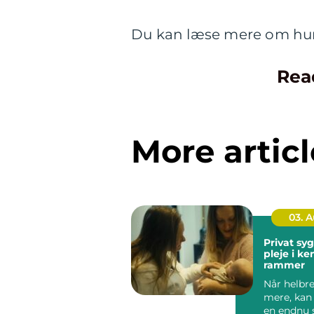
Du kan læse mere om hu
Rea
More articl
03. 
Privat sygep
pleje i k
rammer
Når helbre
mere, kan
en endnu 