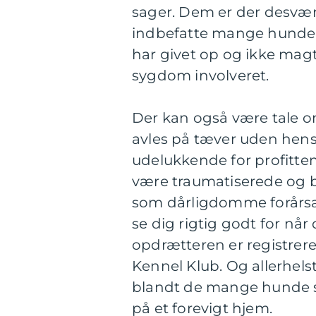
sager. Dem er der desvær
indbefatte mange hunde ho
har givet op og ikke mag
sygdom involveret.
Der kan også være tale o
avles på tæver uden hen
udelukkende for profittens
være traumatiserede og
som dårligdomme forårsag
se dig rigtig godt for når
opdrætteren er registrer
Kennel Klub. Og allerhel
blandt de mange hunde s
på et forevigt hjem.