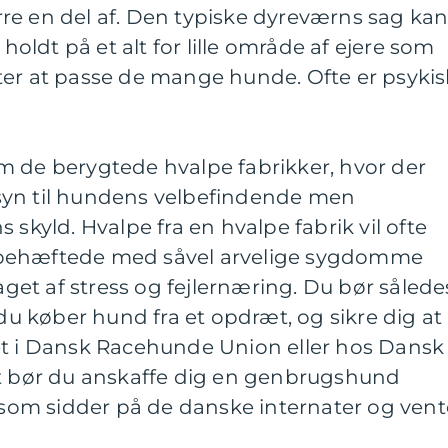
re en del af. Den typiske dyreværns sag ka
ldt på et alt for lille område af ejere som
ter at passe de mange hunde. Ofte er psykis
m de berygtede hvalpe fabrikker, hvor der
syn til hundens velbefindende men
 skyld. Hvalpe fra en hvalpe fabrik vil ofte
 behæftede med såvel arvelige sygdomme
et af stress og fejlernæring. Du bør sålede
 du køber hund fra et opdræt, og sikre dig at
et i Dansk Racehunde Union eller hos Dansk
st bør du anskaffe dig en genbrugshund
om sidder på de danske internater og vent