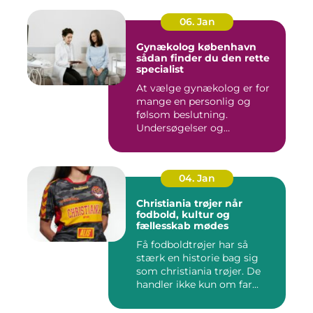
06. Jan
Gynækolog københavn
sådan finder du den rette
specialist
At vælge gynækolog er for
mange en personlig og
følsom beslutning.
Undersøgelser og
behandlinger for...
04. Jan
Christiania trøjer når
fodbold, kultur og
fællesskab mødes
Få fodboldtrøjer har så
stærk en historie bag sig
som christiania trøjer. De
handler ikke kun om far...