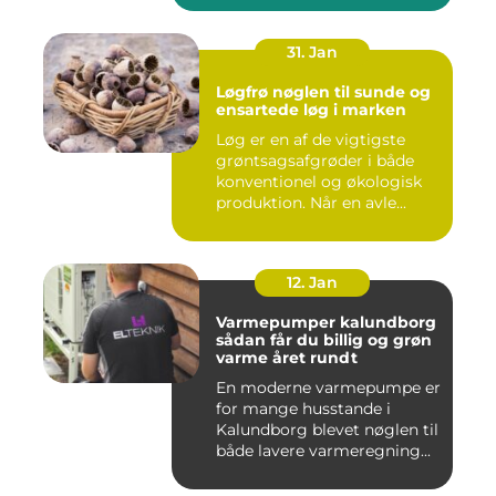
31. Jan
Løgfrø nøglen til sunde og
ensartede løg i marken
Løg er en af de vigtigste
grøntsagsafgrøder i både
konventionel og økologisk
produktion. Når en avle...
12. Jan
Varmepumper kalundborg
sådan får du billig og grøn
varme året rundt
En moderne varmepumpe er
for mange husstande i
Kalundborg blevet nøglen til
både lavere varmeregning...