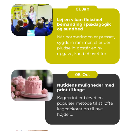
01. Jan
Lej en vikar: fleksibel
bemanding i pædagogik
og sundhed
Når normeringen er presset,
sygdom rammer, eller der
pludselig opstår en ny
opgave, kan behovet for ...
08. Oct
Nutidens muligheder med
print til kage
Kageprint er blevet en
populær metode til at løfte
kagedekoration til nye
højder...