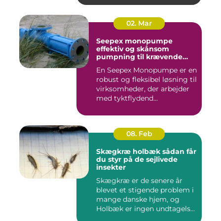
02. Mar
Seepex monopumpe
effektiv og skånsom
pumpning til krævende
opgaver
En Seepex Monopumpe er en
robust og fleksibel løsning til
virksomheder, der arbejder
med tyktflydend...
08. Feb
Skægkræ holbæk sådan får
du styr på de sejlivede
insekter
Skægkræ er de senere år
blevet et stigende problem i
mange danske hjem, og
Holbæk er ingen undtagels...