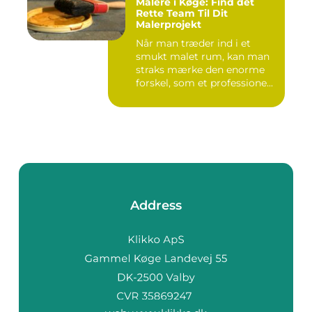
Malere i Køge: Find det
Rette Team Til Dit
Malerprojekt
Når man træder ind i et
smukt malet rum, kan man
straks mærke den enorme
forskel, som et professione...
Address