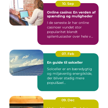
10. Sep
Online casino: En verden af
spænding og muligheder
I de seneste år har online
casinoer vundet stor
popularitet blandt
spilentusiaster over hele v...
07. Feb
En guide til solceller
Solceller er en bæredygtig
og miljøvenlig energikilde,
der bliver stadig mere
popul&ael...
09. Dec