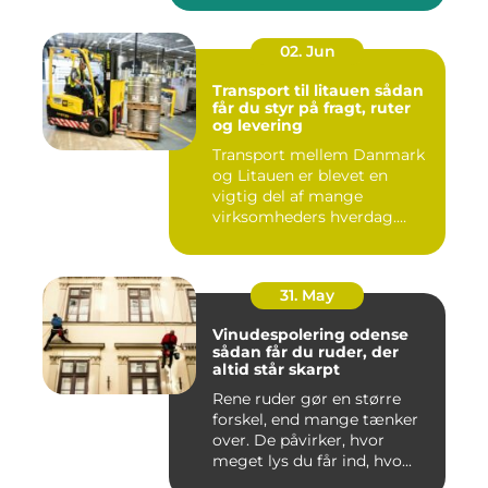
02. Jun
Transport til litauen sådan
får du styr på fragt, ruter
og levering
Transport mellem Danmark
og Litauen er blevet en
vigtig del af mange
virksomheders hverdag.
Både ind...
31. May
Vinudespolering odense
sådan får du ruder, der
altid står skarpt
Rene ruder gør en større
forskel, end mange tænker
over. De påvirker, hvor
meget lys du får ind, hvo...