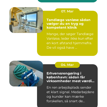
07. Mar
Tandlæge vanløse sådan
vælger du en tryg og
kompetent klinik
Mange, der søger Tandlæge
Vanløse, leder ikke kun efter
en kort afstand hjemmefra.
De vil også have ...
04. Mar
Erhvervsrengøring i
københavn: sådan får
virksomheder mest værdi
for pengene
En ren arbejdsplads sender
et klart signal. Medarbejdere
og kunder kan mærke
forskellen, så snart de...