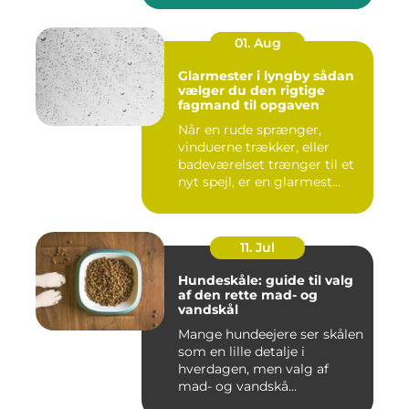
01. Aug
Glarmester i lyngby sådan
vælger du den rigtige
fagmand til opgaven
Når en rude sprænger,
vinduerne trækker, eller
badeværelset trænger til et
nyt spejl, er en glarmest...
11. Jul
Hundeskåle: guide til valg
af den rette mad- og
vandskål
Mange hundeejere ser skålen
som en lille detalje i
hverdagen, men valg af
mad- og vandskå...