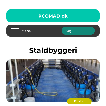
PCOMAD.
dk
Menu
staldbyggeri
12. Mar