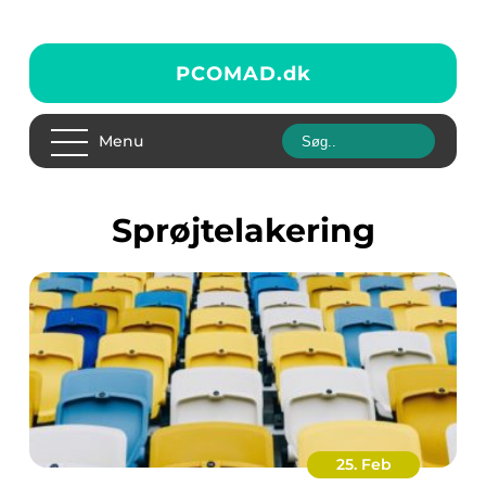
PCOMAD.
dk
Menu
sprøjtelakering
25. Feb