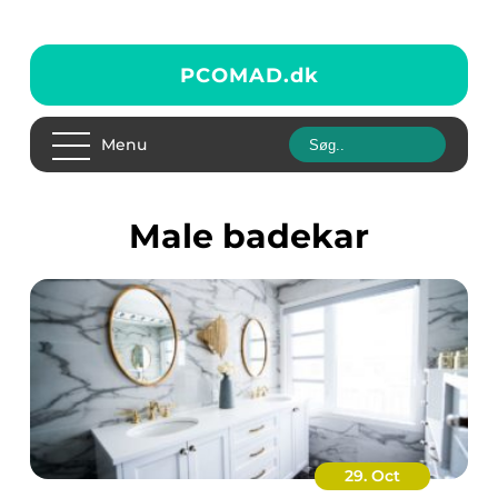
PCOMAD.
dk
Menu
Male badekar
29. Oct