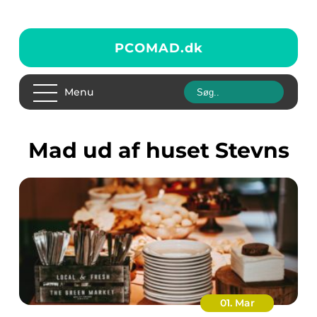
PCOMAD.
dk
Menu
Mad ud af huset Stevns
01. Mar