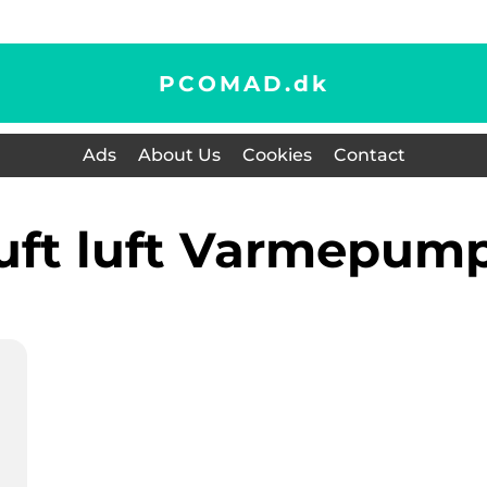
PCOMAD.
dk
Ads
About Us
Cookies
Contact
luft luft Varmepum