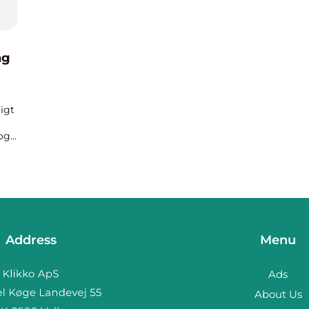
ng
ligt
og
t
Address
Menu
Ads
About Us