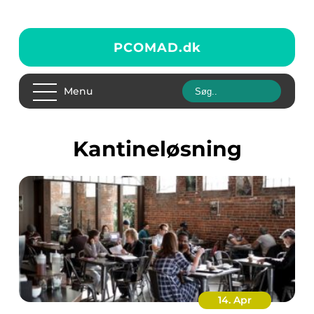
PCOMAD.
dk
Menu
kantineløsning
14. Apr