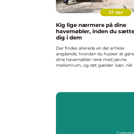
27. Apr
Kig lige nærmere på dine
havemøbler, inden du sætte
dig i dem
Der findes allerede en del artikler
angående, hvordan du husker at gør
dine havemøbler rene med jævne
mellemrum, og det gælder især, når
tager dem frem og væk for sæsonen
det er det med at huske at stille uret
time frem og tilbage i de...