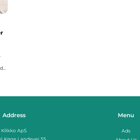
r
e
 de
 –
 en
Address
Menu
Ads
About Us