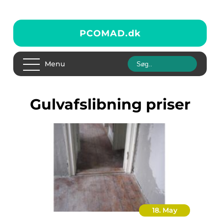
PCOMAD.
dk
Menu
Gulvafslibning priser
18. May