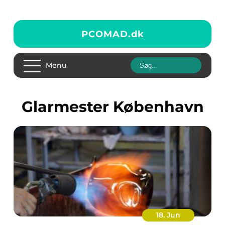
PCOMAD.
dk
Menu
glarmester København
18. Jun