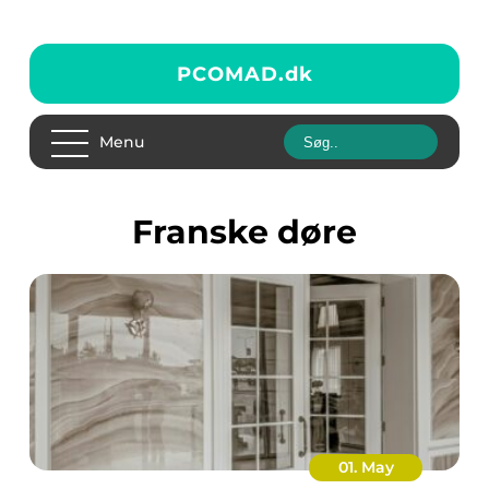
PCOMAD.
dk
Menu
franske døre
01. May