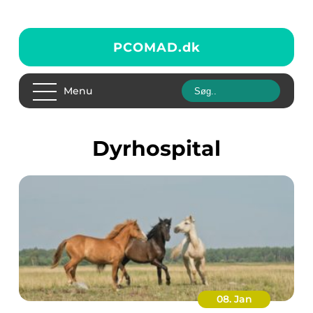
PCOMAD.
dk
Menu
dyrhospital
08. Jan