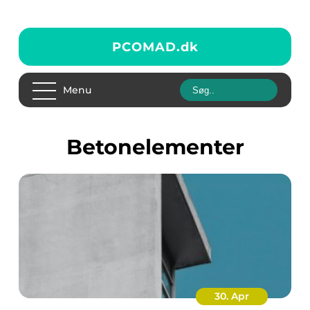
PCOMAD.
dk
Menu
betonelementer
30. Apr