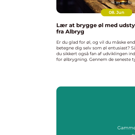
08. Jun
Lær at brygge øl med udsty
fra Albryg
Er du glad for øl, og vil du måske en
betegne dig selv som øl entusiast? S
du sikkert også fan af udviklingen in
for ølbrygning. Gennem de seneste t
år er der nemlig sket en ganske radik
&ae...