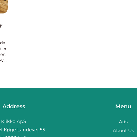
r
dda
å er
den
yve
al
Address
Menu
Ads
About Us