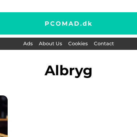
PCOMAD.
dk
Ads
About Us
Cookies
Contact
albryg