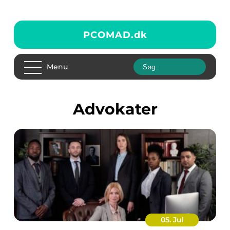
PCOMAD.
dk
Menu
advokater
05. Jul